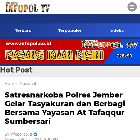
opol.co.id Kontak Redaksi- 085784424805 wa
Terbaru
Terpopuler
Indeks
Hot Post
Home
› Nasional
Satresnarkoba Polres Jember
Gelar Tasyakuran dan Berbagi
Bersama Yayasan At Tafaqqur
Sumbersari
Infopol.co.id
Minggu, 05 Juli 2026
8:10 PM