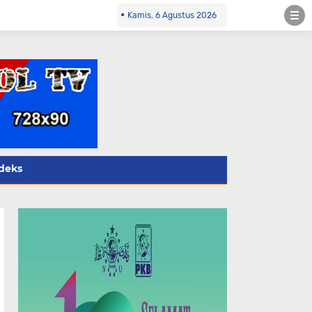
.co.id Kontak Redaksi- 085784424805 wa
Kamis, 6 Agustus 2026
deks