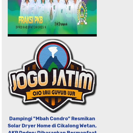
Dampingi "Mbah Condro" Resmikan
Solar Dryer Home di Cikalong Wetan,
AKP Deden; Diharapkan Bermanfaat