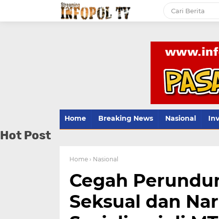
Home
Breaking News
Nasional
Inv
Hot Post
Home
› Nasional
Cegah Perundun
Seksual dan Nar