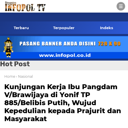
fopol.co.id Kontak Redaksi- 085784424805 wa
Terbaru
Terpopuler
Indeks
Hot Post
Home
› Nasional
Kunjungan Kerja Ibu Pangdam
V/Brawijaya di Yonif TP
885/Belibis Putih, Wujud
Kepedulian kepada Prajurit dan
Masyarakat