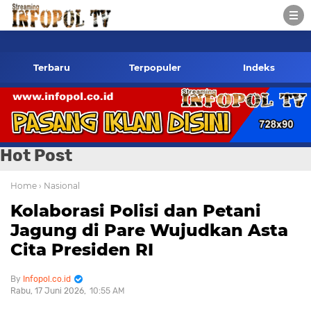
nfopol.co.id Kontak Redaksi- 085784424805 wa
Terbaru
Terpopuler
Indeks
Hot Post
Home
› Nasional
Kolaborasi Polisi dan Petani
Jagung di Pare Wujudkan Asta
Cita Presiden RI
Infopol.co.id
Rabu, 17 Juni 2026
10:55 AM