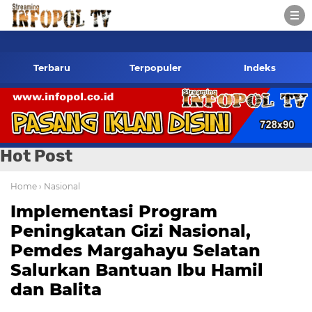
nfopol.co.id Kontak Redaksi- 085784424805 wa
Terbaru
Terpopuler
Indeks
Hot Post
Home
› Nasional
Implementasi Program
Peningkatan Gizi Nasional,
Pemdes Margahayu Selatan
Salurkan Bantuan Ibu Hamil
dan Balita