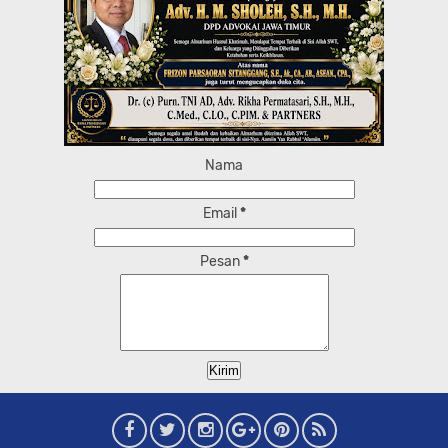
Nama
Email
*
Pesan
*