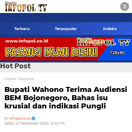
opol.co.id Kontak Redaksi- 085784424805 wa
Terbaru
Terpopuler
Indeks
Hot Post
Home
› Nasional
Bupati Wahono Terima Audiensi
BEM Bojonegoro, Bahas isu
krusial dan indikasi Pungli
Infopol.co.id
Sabtu, 27 September 2025
8:02 PM