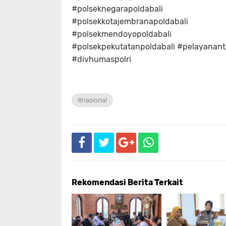
#polseknegarapoldabali
#polsekkotajembranapoldabali
#polsekmendoyopoldabali
#polsekpekutatanpoldabali #pelayanan
#divhumaspolri
#nasional
Rekomendasi Berita Terkait