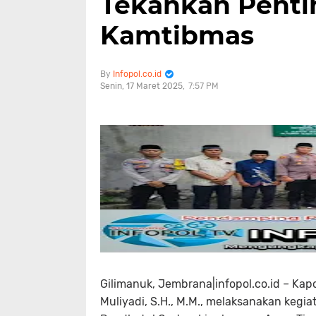
Tekankan Penti
Kamtibmas
Infopol.co.id
Senin, 17 Maret 2025
7:57 PM
Gilimanuk, Jembrana|infopol.co.id – K
Muliyadi, S.H., M.M., melaksanakan kegi