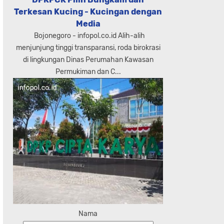
Terkesan Kucing - Kucingan dengan
Media
Bojonegoro - infopol.co.id Alih-alih
menjunjung tinggi transparansi, roda birokrasi
di lingkungan Dinas Perumahan Kawasan
Permukiman dan C...
Nama