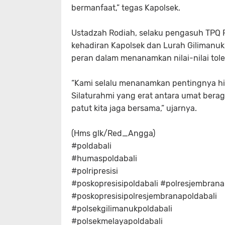
bermanfaat,” tegas Kapolsek.
Ustadzah Rodiah, selaku pengasuh TPQ 
kehadiran Kapolsek dan Lurah Gilimanuk
peran dalam menanamkan nilai-nilai toler
“Kami selalu menanamkan pentingnya hi
Silaturahmi yang erat antara umat berag
patut kita jaga bersama,” ujarnya.
(Hms glk/Red_Angga)
#poldabali
#humaspoldabali
#polripresisi
#poskopresisipoldabali #polresjembran
#poskopresisipolresjembranapoldabali
#polsekgilimanukpoldabali
#polsekmelayapoldabali