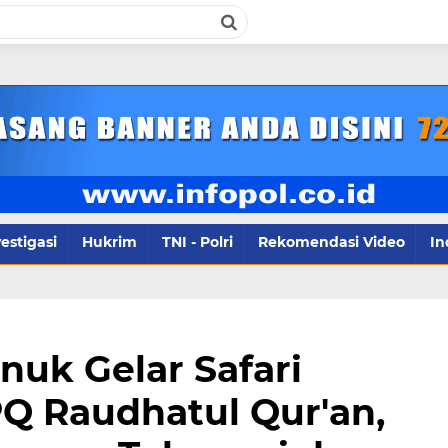
infopol.
estigasi
Hukrim
TNI - Polri
Rekomendasi Video
In
nuk Gelar Safari
Q Raudhatul Qur'an,