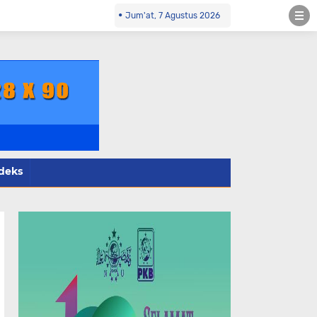
co.id Kontak Redaksi- 085784424805 wa
Jum'at, 7 Agustus 2026
deks