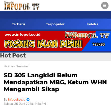
infopol.co.id Kontak Redaksi- 085784424805 wa
Terbaru
Terpopuler
Indeks
Hot Post
Home
› Nasional
SD 305 Langkidi Belum
Mendapatkan MBG, Ketum WHN
Mengambil Sikap
Infopol.co.id
Selasa, 30 Juni 2026
9:36 PM