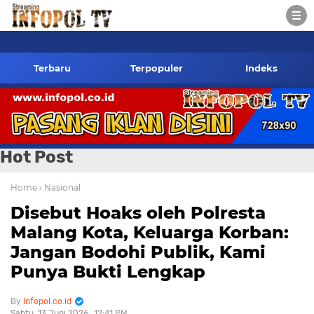
infopol.co.id Kontak Red
Terbaru
Terpopuler
Indeks
Hot Post
Home
› Nasional
Disebut Hoaks oleh Polresta
Malang Kota, Keluarga Korban:
Jangan Bodohi Publik, Kami
Punya Bukti Lengkap
Infopol.co.id
Sabtu, 13 Juni 2026
12:41 PM