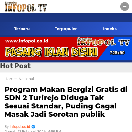
infopol.co.id Kontak Redaksi- 085784424805 wa
Terbaru
Terpopuler
Indeks
Hot Post
Home
› Nasional
Program Makan Bergizi Gratis di
SDN 2 Turirejo Diduga Tak
Sesuai Standar, Puding Gagal
Masak Jadi Sorotan publik
Infopol.co.id
Jumat, 27 Februari 2026
4:59 PM