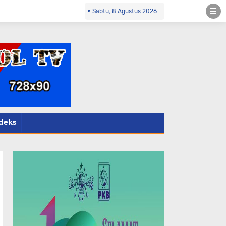
ol.co.id Kontak Redaksi- 085784424805 wa
Sabtu, 8 Agustus 2026
deks