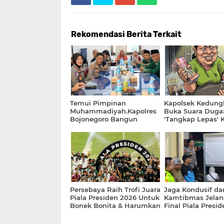
Rekomendasi Berita Terkait
Temui Pimpinan
Kapolsek Kedun
Muhammadiyah.Kapolres
Buka Suara Duga
Bojonegoro Bangun
'Tangkap Lepas' 
Kolaborasi Jaga
Sabu Senilai 10 J
Kondusivitas
Persebaya Raih Trofi Juara
Jaga Kondusif da
Piala Presiden 2026 Untuk
Kamtibmas Jelan
Bonek Bonita & Harumkan
Final Piala Presid
Kota Surabaya
Kapolsek Cikalon
Pimpin Langsung