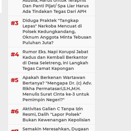
Asusila, Harus Untuk Teraphis
Dan Panti Pijat/ Spa Liar Harus
Ada Tindakan Tegas Dari APH
Diduga Praktek "Tangkap
Lepas" Narkoba Mencuat di
Polsek Kedungkandang,
Oknum Anggota Minta Tebusan
Puluhan Juta?
Rumor Eks. Napi Korupsi Jabat
Kadus dan Kembali Berkantor
di Desa Seletreng, Ini Langkah
Tegas Camat Kapongan
Apakah Berkenan Wartawan
Bertanya? "Mengapa Dr. (c) Adv.
Rikha Permatasari,S.H.,M.H.
Menulis Surat Cinta ke-3 untuk
Pemimpin Negeri?"
Aktivitas Galian C Tanpa Izin
Resmi, Dalih "Lapor Polsek"
Bukan Kewenangan Kepolisian
Semakin Meresahkan, Dugaan