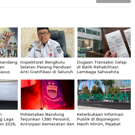
gkandang
Inspektorat Bengkulu
Dugaan Transaksi Gelap
an
Selatan Pasang Panduan
di Balik Rehabilitasi:
Kasus
Anti Gratifikasi di Seluruh
Lembaga Sahwahita
uta
Organisasi Perangkat
Sidoarjo Dikonfirmasi Soal
Daerah (OPD)
Aliran Uang 25 Juta ke
Rekening Pribadi
n
Polrestabes Bandung
Keterbukaan Informasi
g Laga
Terjunkan 1.380 Personil,
Publik di Bojonegoro
en 2026,
Antisipasi Kemacetan dan
Masih Minim, Pejabat
g Wetan
Kerumunan Massa Pasca
DPKPCK Pilih Bungkam
 Giat
Laga Final Piala Presiden
dan Terkesan Kucing -