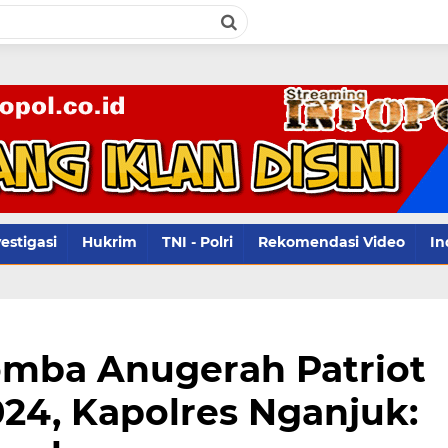
infop
estigasi
Hukrim
TNI - Polri
Rekomendasi Video
In
omba Anugerah Patriot
024, Kapolres Nganjuk: