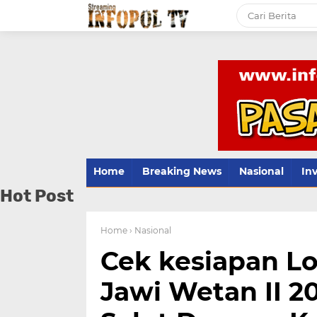
Home
Breaking News
Nasional
Inv
Hot Post
Home
› Nasional
Cek kesiapan L
Jawi Wetan II 2