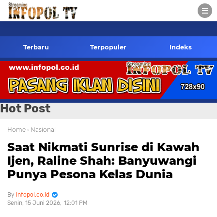
Redaksi- 085784424805 wa
Terbaru
Terpopuler
Indeks
Hot Post
Home
› Nasional
Saat Nikmati Sunrise di Kawah
Ijen, Raline Shah: Banyuwangi
Punya Pesona Kelas Dunia
Infopol.co.id
Senin, 15 Juni 2026
12:01 PM