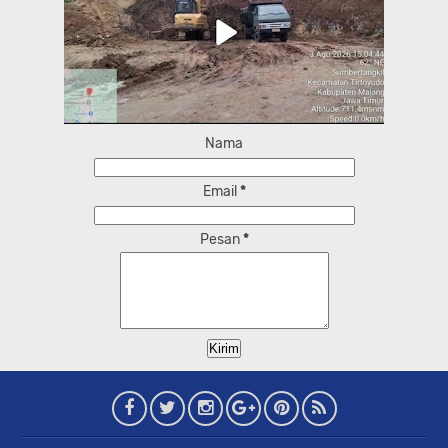
Nama
Email
*
Pesan
*