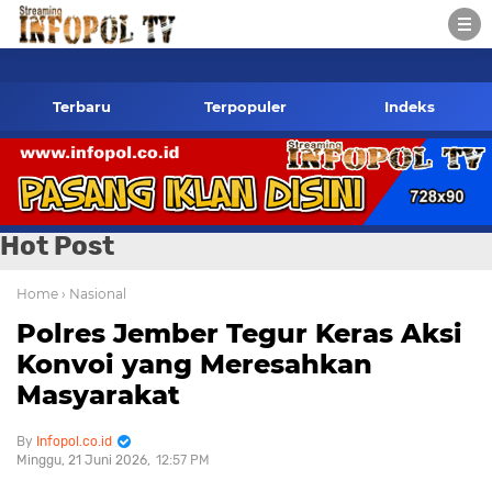
infopol.co.id Kontak Redaksi- 085784424805 wa
Terbaru
Terpopuler
Indeks
Hot Post
Home
› Nasional
Polres Jember Tegur Keras Aksi
Konvoi yang Meresahkan
Masyarakat
Infopol.co.id
Minggu, 21 Juni 2026
12:57 PM