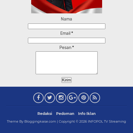
Nama
Email
*
Pesan
*
Redaksi
Pedoman
Info Iklan
Theme By Bloggingkaise.com | Copyright ©
2026
INFOPOL TV Streaming