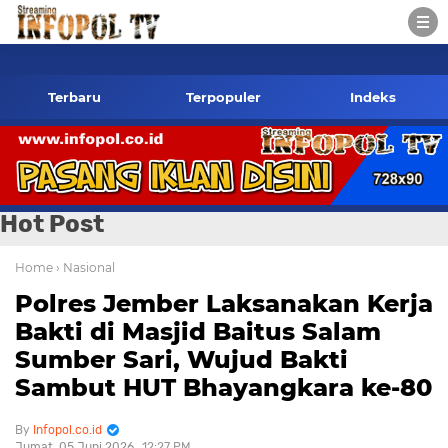
opol.co.id Kontak Redaksi- 085784424805 wa
Terbaru
Terpopuler
Indeks
Hot Post
Home
› Nasional
Polres Jember Laksanakan Kerja
Bakti di Masjid Baitus Salam
Sumber Sari, Wujud Bakti
Sambut HUT Bhayangkara ke-80
Infopol.co.id
Jumat, 05 Juni 2026
12:27 PM