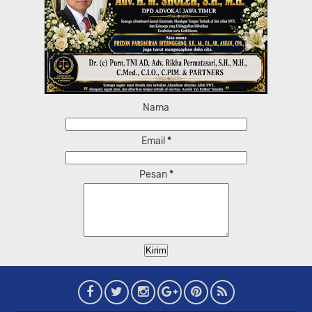
Nama
Email
*
Pesan
*