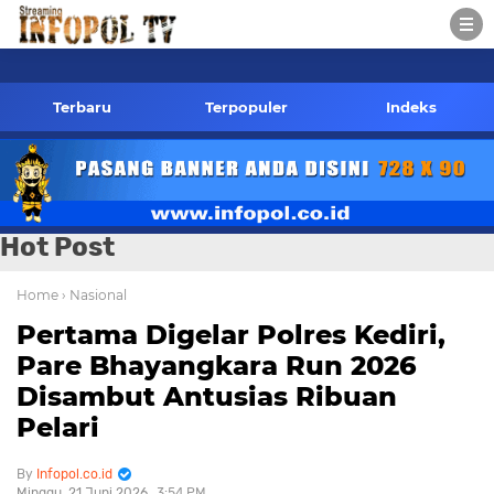
pol.co.id Kontak Redaksi- 085784424805 wa
Terbaru
Terpopuler
Indeks
Hot Post
Home
› Nasional
Pertama Digelar Polres Kediri,
Pare Bhayangkara Run 2026
Disambut Antusias Ribuan
Pelari
Infopol.co.id
Minggu, 21 Juni 2026
3:54 PM