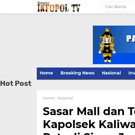
Home
Breaking News
Nasional
Inv
Hot Post
Home
› Nasional
Sasar Mall dan 
Kapolsek Kaliw