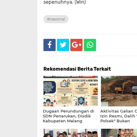
sepenuhnya. (Win)
#nasional
Rekomendasi Berita Terkait
Dugaan Perundungan di
Aktivitas Galian 
SDN Penarukan, Disdik
Izin Resmi, Dalih
Kabupaten Malang
Polsek" Bukan
Tegaskan Tak Ada
Kewenangan Kepo
Toleransi Bagi Pelaku