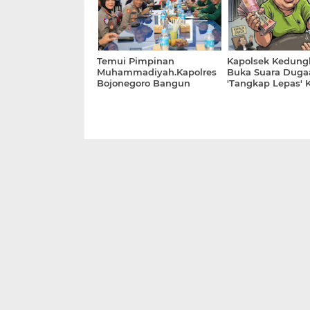
Temui Pimpinan
Kapolsek Kedun
Muhammadiyah.Kapolres
Buka Suara Duga
Bojonegoro Bangun
'Tangkap Lepas' 
Kolaborasi Jaga
Sabu Senilai 10 J
Kondusivitas