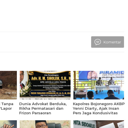
Komentar
C Tanpa
Dunia Advokat Berduka,
Kapolres Bojonegoro AKBP
 "Lapor
Rikha Permatasari dan
Yenni Diarty, Ajak Insan
Frizon Parsaoran
Pers Jaga Kondusivitas
lisian
Sitanggang Sampaikan
Penghormatan Terakhir
kepada Adv. H.