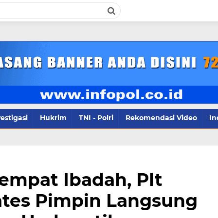
infopol.co.id Kontak Redaksi- 0857844
estigasi
Hukrim
TNI - Polri
Rekomendasi Video
In
Tempat Ibadah, Plt
ates Pimpin Langsung