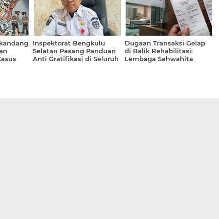
Muhammad Sholeh, S.H.
gkandang
Inspektorat Bengkulu
Dugaan Transaksi Gelap
an
Selatan Pasang Panduan
di Balik Rehabilitasi:
Kasus
Anti Gratifikasi di Seluruh
Lembaga Sahwahita
uta
Organisasi Perangkat
Sidoarjo Dikonfirmasi Soal
Daerah (OPD)
Aliran Uang 25 Juta ke
Rekening Pribadi