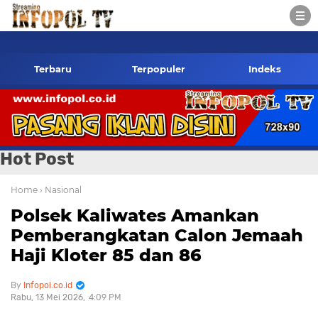
fopol.co.id Kontak Redaksi- 085784424805 wa
Terbaru
Terpopuler
Indeks
Hot Post
Home
› Nasional
Polsek Kaliwates Amankan
Pemberangkatan Calon Jemaah
Haji Kloter 85 dan 86
Infopol.co.id
Rabu, 13 Mei 2026
4:09 PM