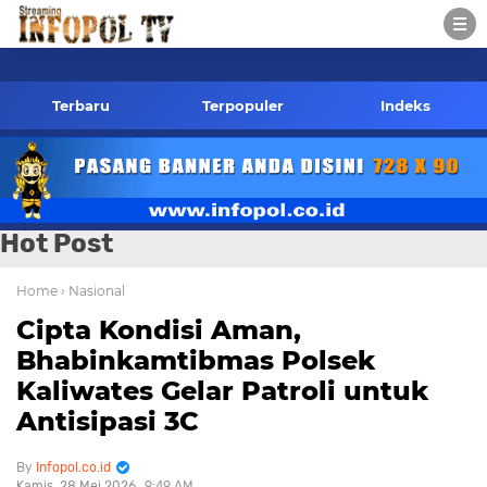
co.id Kontak Redaksi- 085784424805 wa
Terbaru
Terpopuler
Indeks
Hot Post
Home
› Nasional
Cipta Kondisi Aman,
Bhabinkamtibmas Polsek
Kaliwates Gelar Patroli untuk
Antisipasi 3C
Infopol.co.id
Kamis, 28 Mei 2026
9:49 AM