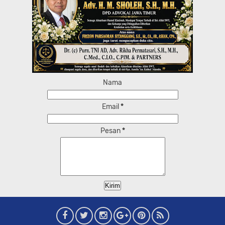
Nama
Email
*
Pesan
*