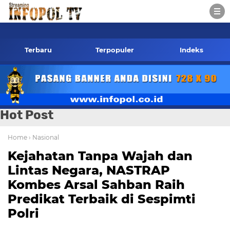
opol.co.id Kontak Redaksi- 085784424805 wa
Terbaru
Terpopuler
Indeks
Hot Post
Home
› Nasional
Kejahatan Tanpa Wajah dan
Lintas Negara, NASTRAP
Kombes Arsal Sahban Raih
Predikat Terbaik di Sespimti
Polri