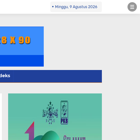
ol.co.id Kontak Redaksi- 085784424805 wa
Minggu, 9 Agustus 2026
deks