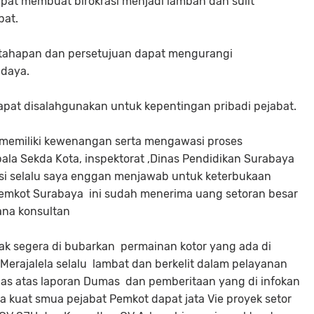
apat membuat birokrasi menjadi lamban dan sulit
pat.
ak tahapan dan persetujuan dapat mengurangi
 daya.
apat disalahgunakan untuk kepentingan pribadi pejabat.
 memiliki kewenangan serta mengawasi proses
a Sekda Kota, inspektorat ,Dinas Pendidikan Surabaya
upsi selalu saya enggan menjawab untuk keterbukaan
Pemkot Surabaya ini sudah menerima uang setoran besar
ana konsultan
idak segera di bubarkan permainan kotor yang ada di
Merajalela selalu lambat dan berkelit dalam pelayanan
egas atas laporan Dumas dan pemberitaan yang di infokan
a kuat smua pejabat Pemkot dapat jata Vie proyek setor