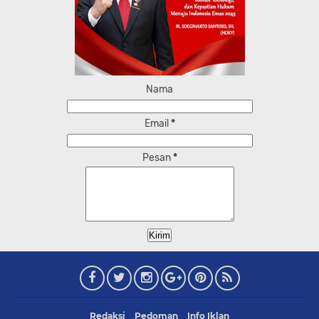
Nama
Email
*
Pesan
*
Redaksi
Pedoman
Info Iklan