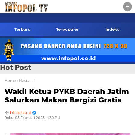
 Kontak Redaksi- 085784424805 wa
Terbaru
Terpopuler
Indeks
Hot Post
Home
› Nasional
Wakil Ketua PYKB Daerah Jatim
Salurkan Makan Bergizi Gratis
Infopol.co.id
Rabu, 05 Februari 2025
1:30 PM