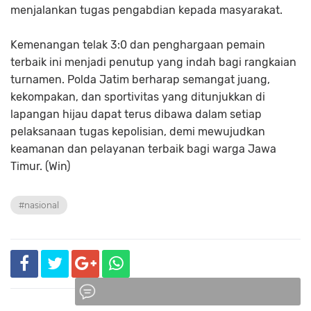
menjalankan tugas pengabdian kepada masyarakat.
Kemenangan telak 3:0 dan penghargaan pemain
terbaik ini menjadi penutup yang indah bagi rangkaian
turnamen. Polda Jatim berharap semangat juang,
kekompakan, dan sportivitas yang ditunjukkan di
lapangan hijau dapat terus dibawa dalam setiap
pelaksanaan tugas kepolisian, demi mewujudkan
keamanan dan pelayanan terbaik bagi warga Jawa
Timur. (Win)
#nasional