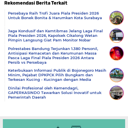
Rekomendasi Berita Terkait
Komentar
Persebaya Raih Trofi Juara Piala Presiden 2026
Untuk Bonek Bonita & Harumkan Kota Surabaya
Jaga Kondusif dan Kamtibmas Jelang Laga Final
Piala Presiden 2026, Kapolsek Cikalong Wetan
Pimpin Langsung Giat Pam Monitor Nobar
Polrestabes Bandung Terjunkan 1.380 Personil,
Antisipasi Kemacetan dan Kerumunan Massa
Pasca Laga Final Piala Presiden 2026 Antara
Persib vs Persebaya
Keterbukaan Informasi Publik di Bojonegoro Masih
Minim, Pejabat DPKPCK Pilih Bungkam dan
Terkesan Kucing - Kucingan dengan Media
Dinilai Profesional oleh Kemendagri,
GAPERKASINDO Tawarkan Solusi Inovatif untuk
Pemerintah Daerah