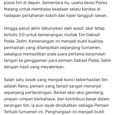
posisi tim di depan. Sementara itu, usaha keras Polres
Malang untuk membalas keadaan selalu kandas di
hadapan pertahanan kokoh dan kiper tangguh lawan.
Hingga peluit akhir dibunyikan oleh wasit, skor tetap
tertulis 3:0 untuk kemenangan mutlak Tim Gabsat
Polda Jatim. Kemenangan ini menjadi bukti kualitas
permainan yang ditampilkan sepanjang turnamen,
sekaligus memastikan piala juara pertama berpindah
tangan ke genggaman para pemain Gabsat Polda Jatim
dengan hasil yang meyakinkan.
Salah satu sosok yang menjadi kunci keberhasilan tim
adalah Rano, pemain yang tampil sangat menonjol
sepanjang pertandingan. Berkat aksi-aksi gemilang,
umpan-umpan berbahaya, dan kontribusi besar dalam
serangan tim, ia pun layak dinobatkan sebagai Pemain
Terbaik turnamen ini. Penghargaan ini menjadi bukti