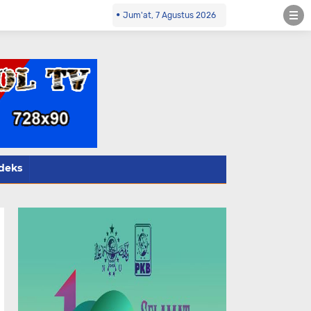
ol.co.id Kontak Redaksi- 085784424805 wa
Jum'at, 7 Agustus 2026
deks