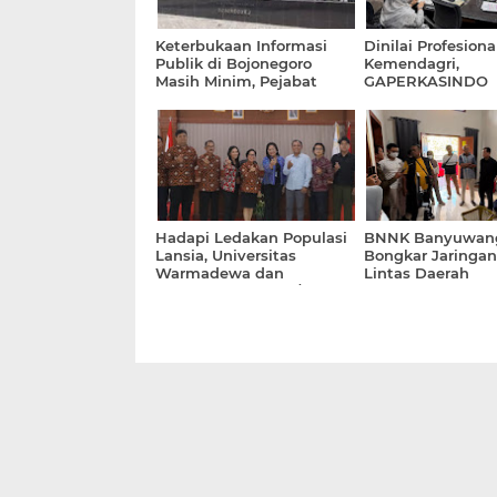
Keterbukaan Informasi
Dinilai Profesiona
Publik di Bojonegoro
Kemendagri,
Masih Minim, Pejabat
GAPERKASINDO
DPKPCK Pilih Bungkam
Tawarkan Solusi I
dan Terkesan Kucing -
untuk Pemerinta
Kucingan dengan Media
Hadapi Ledakan Populasi
BNNK Banyuwan
Lansia, Universitas
Bongkar Jaringa
Warmadewa dan
Lintas Daerah
Kemendukbangga/BKKBN
Bali Siapkan Model Ilmiah
Penentu Kualitas Hidup