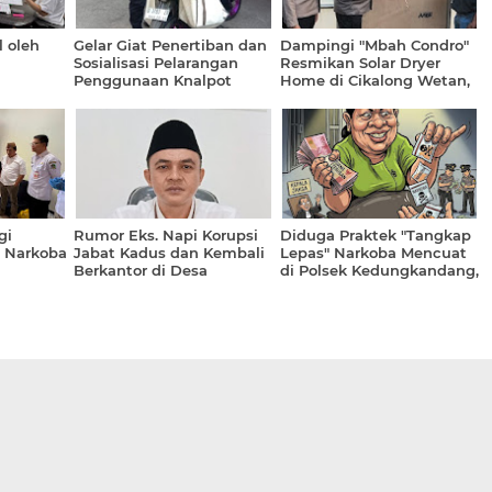
l oleh
Gelar Giat Penertiban dan
Dampingi "Mbah Condro"
Sosialisasi Pelarangan
Resmikan Solar Dryer
Penggunaan Knalpot
Home di Cikalong Wetan,
novatif
Brong, AKP Hasbie; Fokus
AKP Deden; Diharapkan
h Daerah
Dialogis Humanis Guna
Bermanfaat Optimal Bagi
Jaga Kenyamanan
Petani
Berkendara
gi
Rumor Eks. Napi Korupsi
Diduga Praktek "Tangkap
n Narkoba
Jabat Kadus dan Kembali
Lepas" Narkoba Mencuat
Berkantor di Desa
di Polsek Kedungkandang,
Seletreng, Ini Langkah
Oknum Anggota Minta
Tegas Camat Kapongan
Tebusan Puluhan Juta?