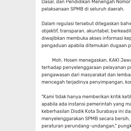
Dasar, dan Pendidikan Menengah Nomor
pelaksanaan SPMB di seluruh daerah.
Dalam regulasi tersebut ditegaskan b
objektif, transparan, akuntabel, berkeadi
diwajibkan membuka akses informasi k
pengaduan apabila ditemukan dugaan p
Moh. Hosen menegaskan, KAKI Jawa T
terhadap penyelenggaraan pelayanan pub
pengawasan dari masyarakat dan lemba
mencegah terjadinya penyimpangan, korup
"Kami tidak hanya memberikan kritik ket
apabila ada instansi pemerintah yang 
keberhasilan Disdik Kota Surabaya ini da
menyelenggarakan SPMB secara bersih, t
peraturan perundang-undangan," pungka