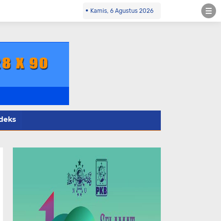
o.id Kontak Redaksi- 085784424805 wa
Kamis, 6 Agustus 2026
deks