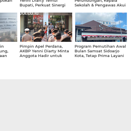
pokan
Yenni Diarty Temui
Perundungan, Kepala
Bupati, Perkuat Sinergi
Sekolah & Pengawas Akui
ogo
Jaga Kamtibmas
Kelemahan Pengawasan
Jam Istirahat
in
Pimpin Apel Perdana,
Program Pemutihan Awal
ung,
AKBP Yenni Diarty Minta
Bulan Samsat Sidoarjo
aan
Anggota Hadir untuk
Kota, Tetap Prima Layani
apnya
Masyarakat
Masyarakat (CEPAT).
alang