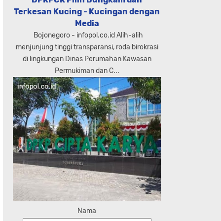
Terkesan Kucing - Kucingan dengan
Media
Bojonegoro - infopol.co.id Alih-alih
menjunjung tinggi transparansi, roda birokrasi
di lingkungan Dinas Perumahan Kawasan
Permukiman dan C...
Nama