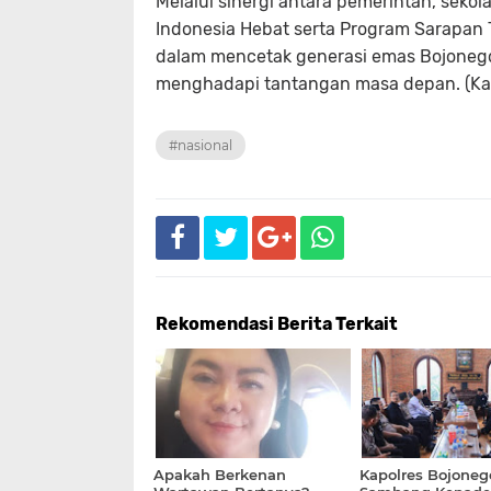
Melalui sinergi antara pemerintah, seko
Indonesia Hebat serta Program Sarapan 
dalam mencetak generasi emas Bojonegor
menghadapi tantangan masa depan. (Ka
#nasional
Rekomendasi Berita Terkait
Apakah Berkenan
Kapolres Bojoneg