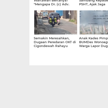
Wartawan Bertanya?
Sambang Kepade
"Mengapa Dr. (c) Adv.
PSHT, Ajak Jaga
Rikha
Kerukunan dan 'J
Permatasari,S.H.,M.H.
Bojonegoro
Menulis Surat Cinta ke-3
untuk Pemimpin Negeri?"
Semakin Meresahkan,
Anak Kades Pimp
Dugaan Peredaran OKT di
BUMDes Wonoag
Cigondewah Rahayu
Warga Lapor Dug
Dikeluhkan Warga
Nepotisme & Gel
Dana ke Kejari M