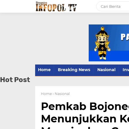
Home
Breaking News
Nasional
Inv
Hot Post
Home
› Nasional
Pemkab Bojone
Menunjukkan K