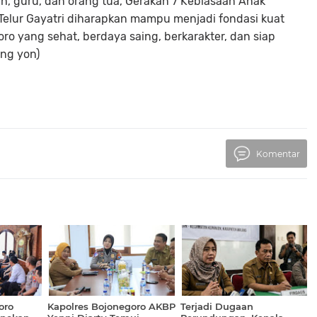
lah, guru, dan orang tua, Gerakan 7 Kebiasaan Anak
Telur Gayatri diharapkan mampu menjadi fondasi kuat
o yang sehat, berdaya saing, berkarakter, dan siap
ng yon)
Komentar
oro
Kapolres Bojonegoro AKBP
Terjadi Dugaan