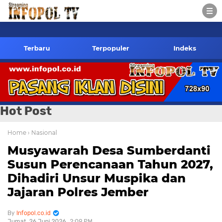
o.id Kontak Redaksi- 085784424805 wa
Terbaru
Terpopuler
Indeks
Hot Post
Home
› Nasional
Musyawarah Desa Sumberdanti
Susun Perencanaan Tahun 2027,
Dihadiri Unsur Muspika dan
Jajaran Polres Jember
Infopol.co.id
Jumat, 26 Juni 2026
2:09 PM