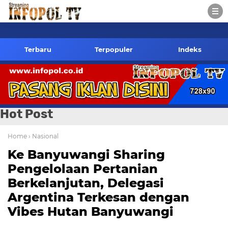
co.id Kontak Redaksi- 085784424805 wa
Terbaru
Terpopuler
Indeks
Hot Post
Home
› Nasional
Ke Banyuwangi Sharing
Pengelolaan Pertanian
Berkelanjutan, Delegasi
Argentina Terkesan dengan
Vibes Hutan Banyuwangi