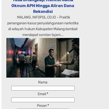
Oknum APH Hingga Aliran Dana
Rekondisi
MALANG, INFOPOL.CO.ID – Praktik
penanganan kasus penyalahgunaan narkotika
di wilayah hukum Kabupaten Malang kembali
mendapat sorotan tajam...
Nama
Email
*
Pesan
*