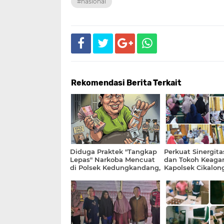
#nasional
Rekomendasi Berita Terkait
Diduga Praktek "Tangkap
Perkuat Sinergitas
Lepas" Narkoba Mencuat
dan Tokoh Keaga
di Polsek Kedungkandang,
Kapolsek Cikalon
Oknum Anggota Minta
Kunjungi Ponpes
Tebusan Puluhan Juta?
Babussalam, Mand