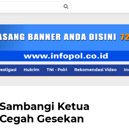
i
estigasi
Hukrim
TNI - Polri
Rekomendasi Video
In
 Sambangi Ketua
 Cegah Gesekan