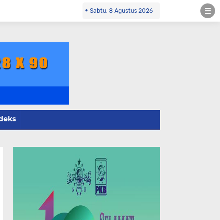
nfopol.co.id Kontak Redaksi- 085784424805 wa
Sabtu, 8 Agustus 2026
deks