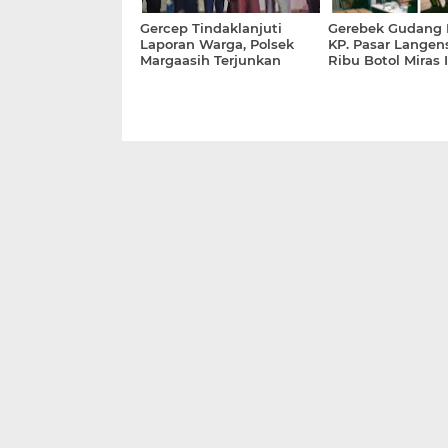
Gercep Tindaklanjuti
Gerebek Gudang M
Laporan Warga, Polsek
KP. Pasar Langens
Margaasih Terjunkan
Ribu Botol Miras I
Bhabinkamtibmas Tolong
dan Seorang Pela
Ibu Umi
Bekuk Satreskrim
Bandung