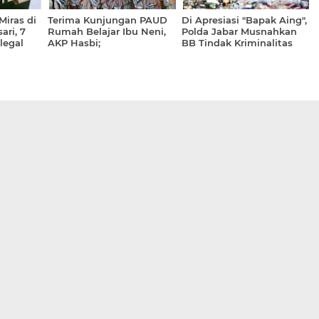
iras di
Terima Kunjungan PAUD
Di Apresiasi "Bapak Aing",
ari, 7
Rumah Belajar Ibu Neni,
Polda Jabar Musnahkan
legal
AKP Hasbi;
BB Tindak Kriminalitas
ku di
Periode Juni - Agustus
 Polresta
2026