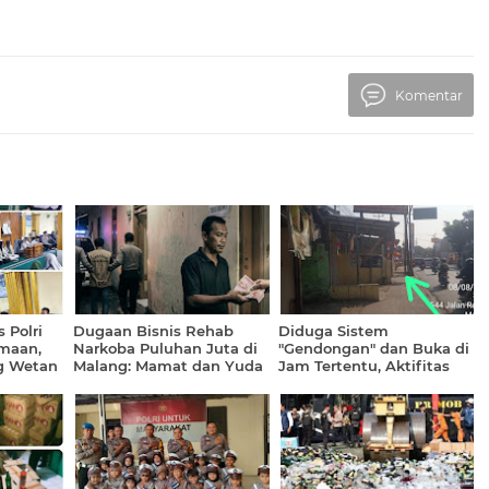
Komentar
 Polri
Dugaan Bisnis Rehab
Diduga Sistem
maan,
Narkoba Puluhan Juta di
"Gendongan" dan Buka di
g Wetan
Malang: Mamat dan Yuda
Jam Tertentu, Aktifitas
Ditangkap, Muncul Nama
OKT Ilegal "Menggeliat" di
alasari
Oknum APH Hingga
Jalan Terusan Kopo
Aliran Dana Rekondisi
Cirangrang