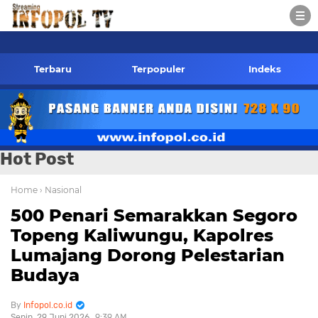
l.co.id Kontak Redaksi- 085784424805 wa
Terbaru
Terpopuler
Indeks
Hot Post
Home
› Nasional
500 Penari Semarakkan Segoro
Topeng Kaliwungu, Kapolres
Lumajang Dorong Pelestarian
Budaya
Infopol.co.id
Senin, 29 Juni 2026
9:39 AM