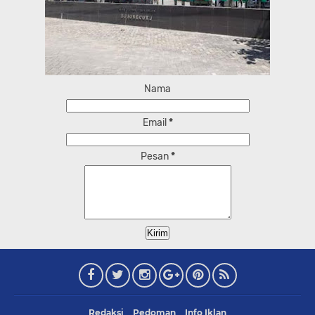
Nama
Email
*
Pesan
*
Redaksi
Pedoman
Info Iklan