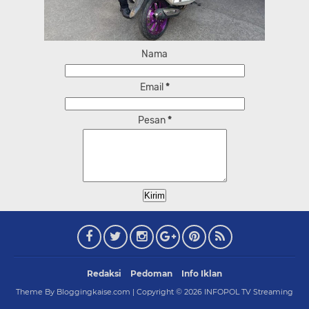
Nama
Email
*
Pesan
*
Redaksi
Pedoman
Info Iklan
Theme By Bloggingkaise.com | Copyright ©
2026
INFOPOL TV Streaming