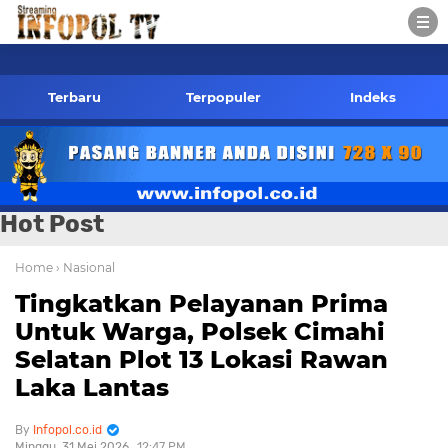
085784424805 wa
Terbaru
Terpopuler
Indeks
Hot Post
Home
› Nasional
Tingkatkan Pelayanan Prima
Untuk Warga, Polsek Cimahi
Selatan Plot 13 Lokasi Rawan
Laka Lantas
Infopol.co.id
Minggu, 31 Mei 2026
12:47 PM