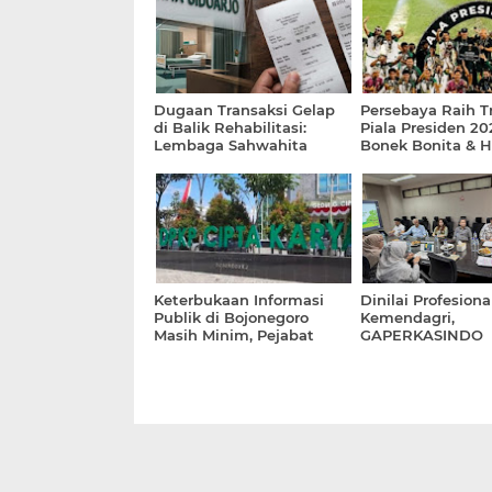
Dugaan Transaksi Gelap
Persebaya Raih Tr
di Balik Rehabilitasi:
Piala Presiden 2
Lembaga Sahwahita
Bonek Bonita & 
Sidoarjo Dikonfirmasi Soal
Kota Surabaya
Aliran Uang 25 Juta ke
Rekening Pribadi
Keterbukaan Informasi
Dinilai Profesiona
Publik di Bojonegoro
Kemendagri,
Masih Minim, Pejabat
GAPERKASINDO
DPKPCK Pilih Bungkam
Tawarkan Solusi I
dan Terkesan Kucing -
untuk Pemerinta
Kucingan dengan Media