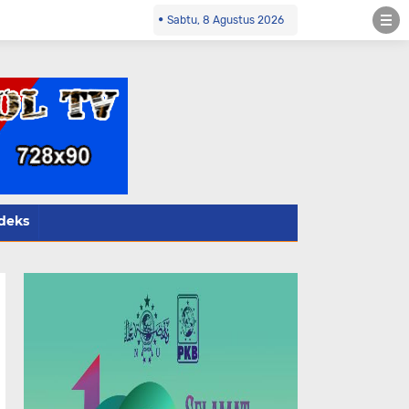
.co.id Kontak Redaksi- 085784424805 wa
Sabtu, 8 Agustus 2026
deks