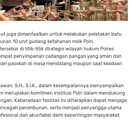
but juga dimanfaatkan untuk melakukan peletakan batu
an 10 unit gudang ketahanan milik Polri.
rsebar di titik-titik strategis wilayah hukum Polres
 tempat penyimpanan cadangan pangan yang aman dan
tuhan pasokan di masa mendatang maupun saat keadaan
awan, S.H., S.I.K., dalam kesempatannya menyampaikan
merupakan komitmen institusi Polri dalam mendukung
gan. Keberadaan fasilitas ini diharapkan dapat menjaga
, mencegah penimbunan, serta menjadi penyangga utama
rofesional dan akuntabel demi kepentingan masyarakat