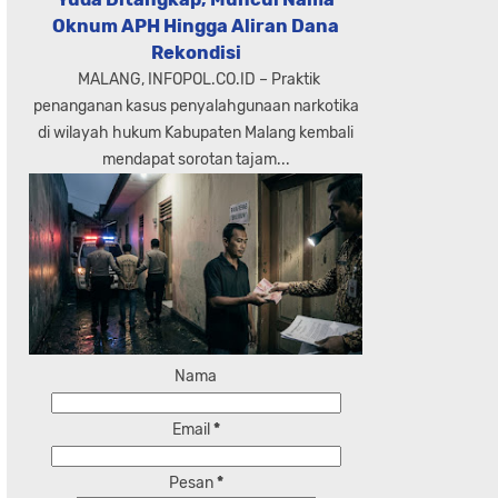
Oknum APH Hingga Aliran Dana
Rekondisi
MALANG, INFOPOL.CO.ID – Praktik
penanganan kasus penyalahgunaan narkotika
di wilayah hukum Kabupaten Malang kembali
mendapat sorotan tajam...
Nama
Email
*
Pesan
*