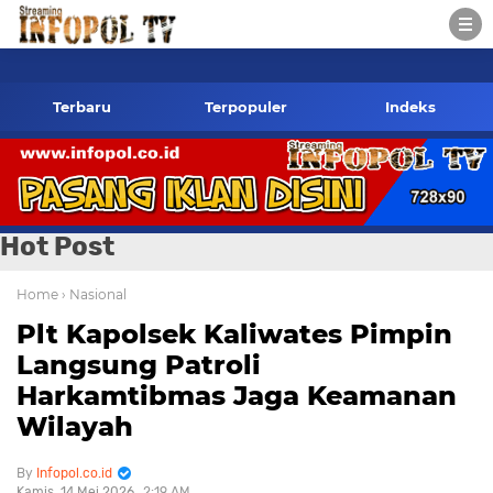
infopol.co.id Kontak Redaksi- 085784424805 wa
Terbaru
Terpopuler
Indeks
Hot Post
Home
› Nasional
Plt Kapolsek Kaliwates Pimpin
Langsung Patroli
Harkamtibmas Jaga Keamanan
Wilayah
Infopol.co.id
Kamis, 14 Mei 2026
2:19 AM