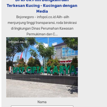
Terkesan Kucing - Kucingan dengan
Media
Bojonegoro - infopol.co.id Alih-alih
menjunjung tinggi transparansi, roda birokrasi
di lingkungan Dinas Perumahan Kawasan
Permukiman dan C...
Nama