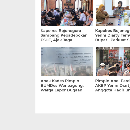
Kapolres Bojonegoro
Kapolres Bojone
Sambang Kepadepokan
Yenni Diarty Tem
PSHT, Ajak Jaga
Bupati, Perkuat S
Kerukunan dan 'Jogo
Jaga Kamtibmas
Bojonegoro
Anak Kades Pimpin
Pimpin Apel Perd
BUMDes Wonoagung,
AKBP Yenni Diart
Warga Lapor Dugaan
Anggota Hadir u
Nepotisme & Gelapnya
Masyarakat
Dana ke Kejari Malang