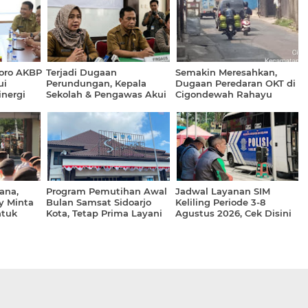
goro AKBP
Terjadi Dugaan
Semakin Meresahkan,
ui
Perundungan, Kepala
Dugaan Peredaran OKT di
inergi
Sekolah & Pengawas Akui
Cigondewah Rahayu
Kelemahan Pengawasan
Dikeluhkan Warga
Jam Istirahat
ana,
Program Pemutihan Awal
Jadwal Layanan SIM
y Minta
Bulan Samsat Sidoarjo
Keliling Periode 3-8
ntuk
Kota, Tetap Prima Layani
Agustus 2026, Cek Disini
Masyarakat (CEPAT).