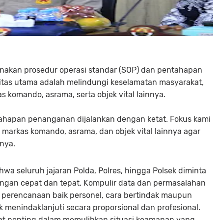
nakan prosedur operasi standar (SOP) dan pentahapan
oritas utama adalah melindungi keselamatan masyarakat,
as komando, asrama, serta objek vital lainnya.
tahapan penanganan dijalankan dengan ketat. Fokus kami
markas komando, asrama, dan objek vital lainnya agar
snya.
hwa seluruh jajaran Polda, Polres, hingga Polsek diminta
engan cepat dan tepat. Kompulir data dan permasalahan
n perencanaan baik personel, cara bertindak maupun
menindaklanjuti secara proporsional dan profesional.
ngat penting dalam memulihkan situasi keamanan yang