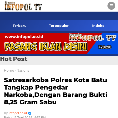
infopol.co.id Kontak Redaksi- 085784424805 wa
Terbaru
Terpopuler
Indeks
Hot Post
Home
› Nasional
Satresarkoba Polres Kota Batu
Tangkap Pengedar
Narkoba,Dengan Barang Bukti
8,25 Gram Sabu
Infopol.co.id
Rabu, 12 Juni 2024
4:37 PM