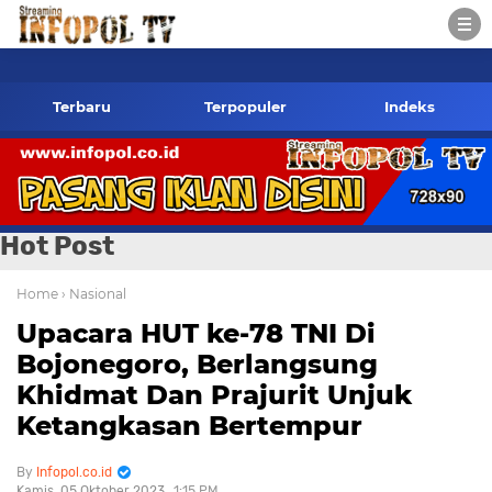
pol.co.id Kontak Redaksi- 085784424805 wa
Terbaru
Terpopuler
Indeks
Hot Post
Home
› Nasional
Upacara HUT ke-78 TNI Di
Bojonegoro, Berlangsung
Khidmat Dan Prajurit Unjuk
Ketangkasan Bertempur
Infopol.co.id
Kamis, 05 Oktober 2023
1:15 PM