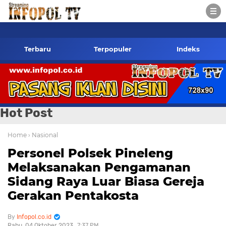
infopol.co.id Kontak Redaksi- 085784424805 wa
Terbaru
Terpopuler
Indeks
Hot Post
Home
› Nasional
Personel Polsek Pineleng
Melaksanakan Pengamanan
Sidang Raya Luar Biasa Gereja
Gerakan Pentakosta
Infopol.co.id
Rabu, 04 Oktober 2023
7:37 PM