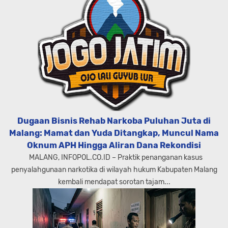
Dugaan Bisnis Rehab Narkoba Puluhan Juta di
Malang: Mamat dan Yuda Ditangkap, Muncul Nama
Oknum APH Hingga Aliran Dana Rekondisi
MALANG, INFOPOL.CO.ID – Praktik penanganan kasus
penyalahgunaan narkotika di wilayah hukum Kabupaten Malang
kembali mendapat sorotan tajam...