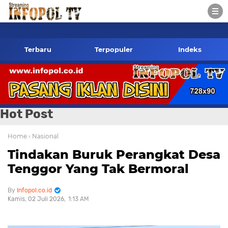
si- 085784424805 wa
Terbaru
Terpopuler
Indeks
Hot Post
Home
› Nasional
Tindakan Buruk Perangkat Desa
Tenggor Yang Tak Bermoral
Infopol.co.id
Kamis, 02 Juli 2026
1:13 AM