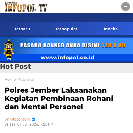
ol.co.id Kontak Redaksi- 085784424805 wa
Terbaru
Terpopuler
Indeks
Hot Post
Home
› Nasional
Polres Jember Laksanakan
Kegiatan Pembinaan Rohani
dan Mental Personel
Infopol.co.id
Selasa, 07 Juli 2026
7:26 PM