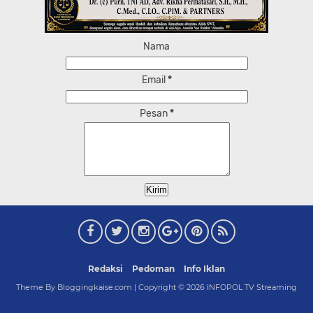
Nama
Email
*
Pesan
*
Redaksi
Pedoman
Info Iklan
Theme By Bloggingkaise.com | Copyright ©
2026
INFOPOL TV Streaming