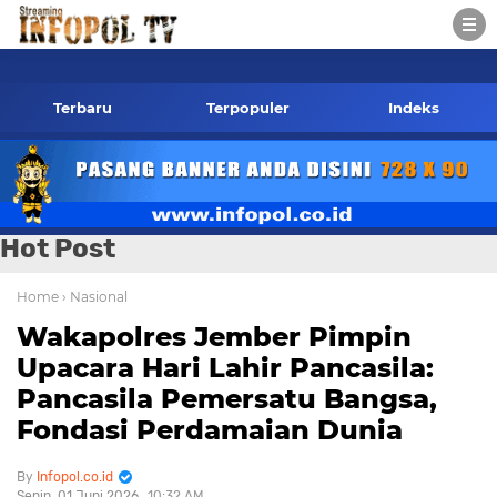
pol.co.id Kontak Redaksi- 085784424805 wa
Terbaru
Terpopuler
Indeks
Hot Post
Home
› Nasional
Wakapolres Jember Pimpin
Upacara Hari Lahir Pancasila:
Pancasila Pemersatu Bangsa,
Fondasi Perdamaian Dunia
Infopol.co.id
Senin, 01 Juni 2026
10:32 AM