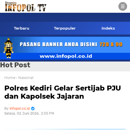
pol.co.id Kontak Redaksi- 085784424805 wa
Terbaru
Terpopuler
Indeks
Hot Post
Home
› Nasional
Polres Kediri Gelar Sertijab PJU
dan Kapolsek Jajaran
Infopol.co.id
Selasa, 02 Juni 2026
2:05 PM