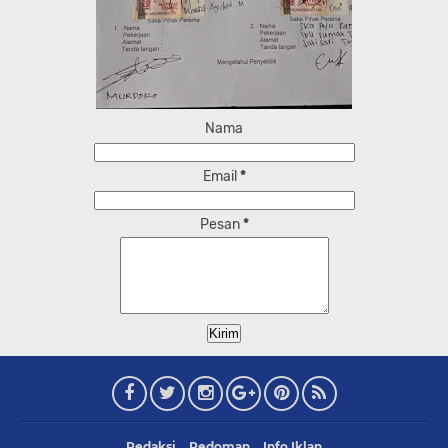
Nama
Email
*
Pesan
*
Redaksi
Pedoman
Info Iklan