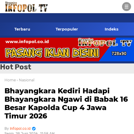
nfopol.co.id Kontak Redaksi- 085784424805 wa
Terbaru
Terpopuler
Indeks
Hot Post
Home
› Nasional
Bhayangkara Kediri Hadapi
Bhayangkara Ngawi di Babak 16
Besar Kapolda Cup 4 Jawa
Timur 2026
Infopol.co.id
Senin, 29 Juni 2026
11:58 AM