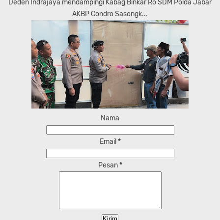
Deden Indrajaya mendampingi Kabag Binkar Ro SDM Polda Jabar
AKBP Condro Sasongk...
Nama
Email
*
Pesan
*