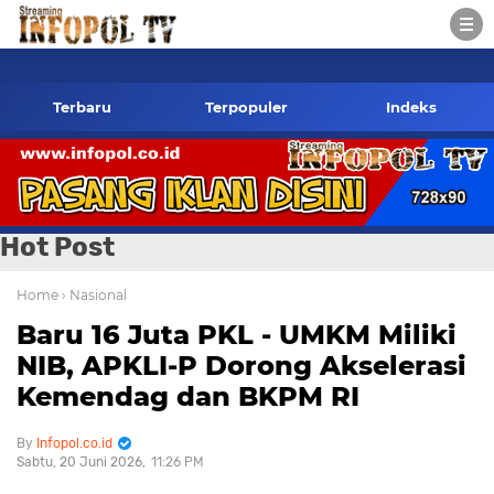
infopol.co.id Kontak Redaksi- 085784424805 wa
Terbaru
Terpopuler
Indeks
Hot Post
Home
› Nasional
Baru 16 Juta PKL - UMKM Miliki
NIB, APKLI-P Dorong Akselerasi
Kemendag dan BKPM RI
Infopol.co.id
Sabtu, 20 Juni 2026
11:26 PM