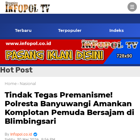
opol.co.id Kontak Redaksi- 085784424805 wa
Terbaru
Terpopuler
Indeks
Hot Post
Home
› Nasional
Tindak Tegas Premanisme!
Polresta Banyuwangi Amankan
Komplotan Pemuda Bersajam di
Blimbingsari
Infopol.co.id
Sabtu, 30 Mei 2026
9:56 PM