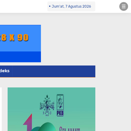
.id Kontak Redaksi- 085784424805 wa
Jum'at, 7 Agustus 2026
deks