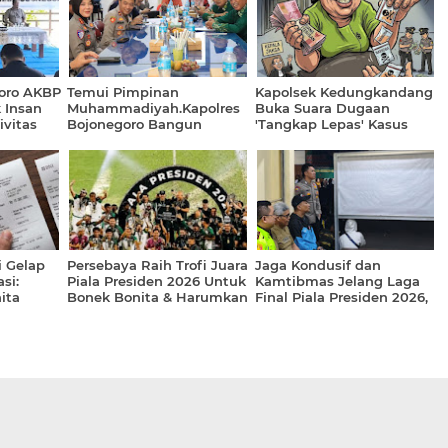
goro AKBP
Temui Pimpinan
Kapolsek Kedungkandang
k Insan
Muhammadiyah.Kapolres
Buka Suara Dugaan
ivitas
Bojonegoro Bangun
'Tangkap Lepas' Kasus
Kolaborasi Jaga
Sabu Senilai 10 Juta
Kondusivitas
 Gelap
Persebaya Raih Trofi Juara
Jaga Kondusif dan
si:
Piala Presiden 2026 Untuk
Kamtibmas Jelang Laga
ita
Bonek Bonita & Harumkan
Final Piala Presiden 2026,
masi Soal
Kota Surabaya
Kapolsek Cikalong Wetan
ta ke
Pimpin Langsung Giat
Pam Monitor Nobar