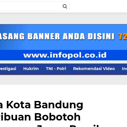
infopol.co
estigasi
Hukrim
TNI - Polri
Rekomendasi Video
In
ka Kota Bandung
Ribuan Bobotoh