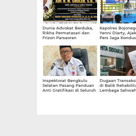
Dunia Advokat Berduka,
Kapolres Bojone
Rikha Permatasari dan
Yenni Diarty, Aja
Frizon Parsaoran
Pers Jaga Kondus
Sitanggang Sampaikan
Penghormatan Terakhir
kepada Adv. H.
Muhammad Sholeh, S.H.
Inspektorat Bengkulu
Dugaan Transaksi
Selatan Pasang Panduan
di Balik Rehabilita
Anti Gratifikasi di Seluruh
Lembaga Sahwah
Organisasi Perangkat
Sidoarjo Dikonfir
Daerah (OPD)
Aliran Uang 25 Ju
Rekening Pribadi