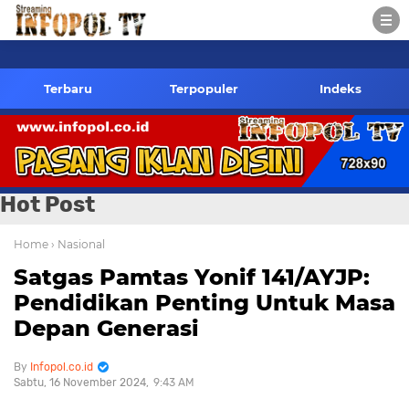
infopol.co.id K
Terbaru
Terpopuler
Indeks
Hot Post
Home
› Nasional
Satgas Pamtas Yonif 141/AYJP:
Pendidikan Penting Untuk Masa
Depan Generasi
Infopol.co.id
Sabtu, 16 November 2024
9:43 AM