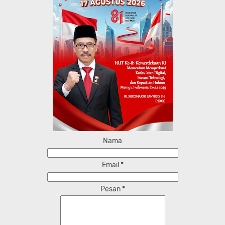
Nama
Email
*
Pesan
*