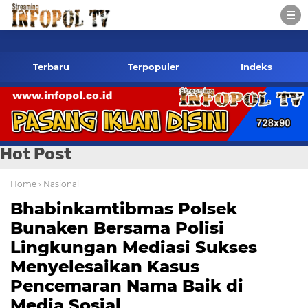
infopol.co.id Kontak Redaksi- 085784424805 wa
Terbaru
Terpopuler
Indeks
Hot Post
Home
› Nasional
Bhabinkamtibmas Polsek
Bunaken Bersama Polisi
Lingkungan Mediasi Sukses
Menyelesaikan Kasus
Pencemaran Nama Baik di
Media Sosial