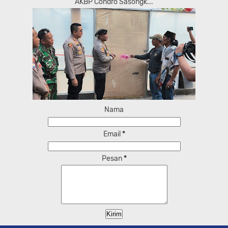
AKBP Condro Sasongk...
Nama
Email
*
Pesan
*