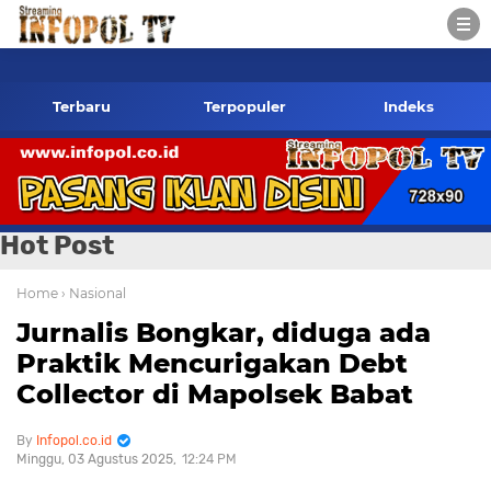
fopol.co.id Kontak Redaksi- 085784424805 wa
Terbaru
Terpopuler
Indeks
Hot Post
Home
› Nasional
Jurnalis Bongkar, diduga ada
Praktik Mencurigakan Debt
Collector di Mapolsek Babat
Infopol.co.id
Minggu, 03 Agustus 2025
12:24 PM