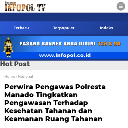
infopol.co.id Kontak Red
Terbaru
Terpopuler
Indeks
Hot Post
Home
› Nasional
Perwira Pengawas Polresta
Manado Tingkatkan
Pengawasan Terhadap
Kesehatan Tahanan dan
Keamanan Ruang Tahanan