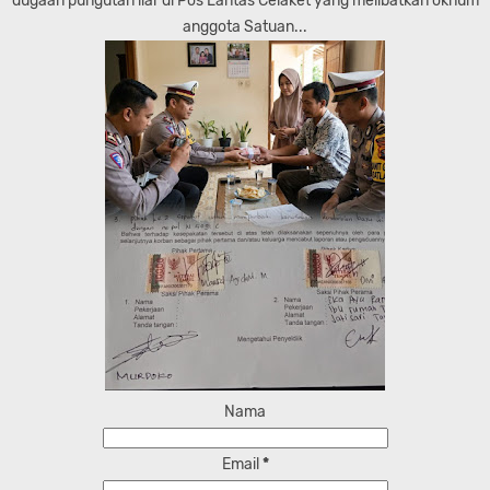
dugaan pungutan liar di Pos Lantas Celaket yang melibatkan oknum
anggota Satuan...
Nama
Email
*