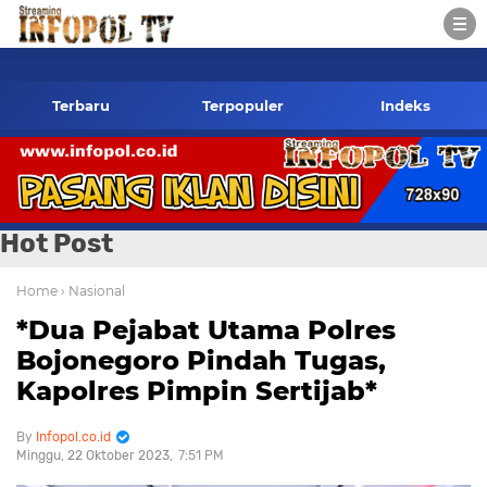
infopol.co.id Kontak Redaksi- 085784424805 wa
Terbaru
Terpopuler
Indeks
Hot Post
Home
› Nasional
*Dua Pejabat Utama Polres
Bojonegoro Pindah Tugas,
Kapolres Pimpin Sertijab*
Infopol.co.id
Minggu, 22 Oktober 2023
7:51 PM