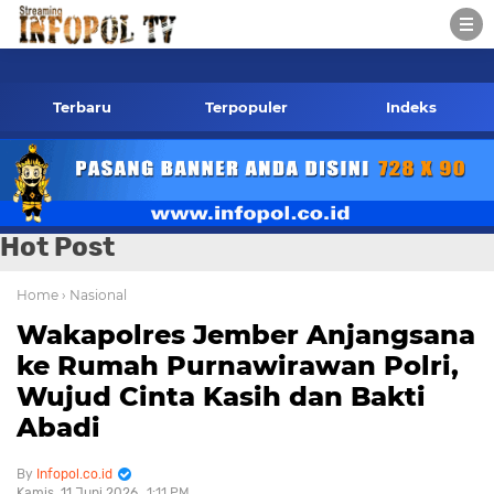
pol.co.id Kontak Redaksi- 085784424805 wa
Terbaru
Terpopuler
Indeks
Hot Post
Home
› Nasional
Wakapolres Jember Anjangsana
ke Rumah Purnawirawan Polri,
Wujud Cinta Kasih dan Bakti
Abadi
Infopol.co.id
Kamis, 11 Juni 2026
1:11 PM