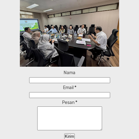
Nama
Email
*
Pesan
*