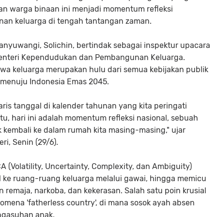
ilan warga binaan ini menjadi momentum refleksi
an keluarga di tengah tantangan zaman.
anyuwangi, Solichin, bertindak sebagai inspektur upacara
Menteri Kependudukan dan Pembangunan Keluarga.
hwa keluarga merupakan hulu dari semua kebijakan publik
menuju Indonesia Emas 2045.
ris tanggal di kalender tahunan yang kita peringati
tu, hari ini adalah momentum refleksi nasional, sebuah
 kembali ke dalam rumah kita masing-masing," ujar
i, Senin (29/6).
(Volatility, Uncertainty, Complexity, dan Ambiguity)
l ke ruang-ruang keluarga melalui gawai, hingga memicu
an remaja, narkoba, dan kekerasan. Salah satu poin krusial
mena 'fatherless country', di mana sosok ayah absen
engasuhan anak.