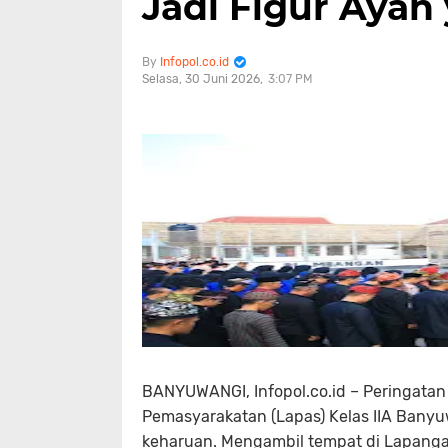
Jadi Figur Ayah
Infopol.co.id
Selasa, 30 Juni 2026
3:07 PM
BANYUWANGI, Infopol.co.id – Peringatan
Pemasyarakatan (Lapas) Kelas IIA Bany
keharuan. Mengambil tempat di Lapanga