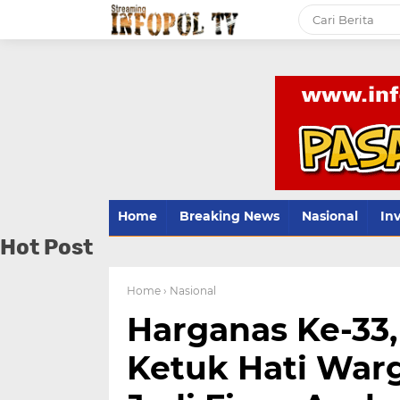
Home
Breaking News
Nasional
Inv
Hot Post
Home
› Nasional
Harganas Ke-33
Ketuk Hati War