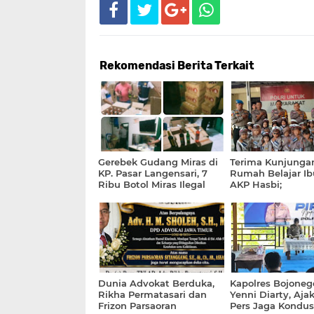
Rekomendasi Berita Terkait
Gerebek Gudang Miras di
Terima Kunjunga
KP. Pasar Langensari, 7
Rumah Belajar Ib
Ribu Botol Miras Ilegal
AKP Hasbi;
dan Seorang Pelaku di
Bekuk Satreskrim Polresta
Bandung
Dunia Advokat Berduka,
Kapolres Bojone
Rikha Permatasari dan
Yenni Diarty, Aja
Frizon Parsaoran
Pers Jaga Kondus