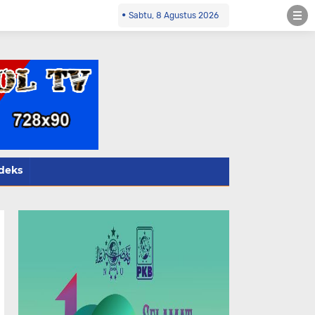
pol.co.id Kontak Redaksi- 085784424805 wa
Sabtu, 8 Agustus 2026
deks