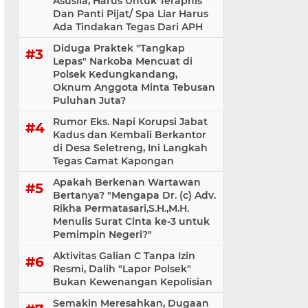
Asusila, Harus Untuk Teraphis
Dan Panti Pijat/ Spa Liar Harus
Ada Tindakan Tegas Dari APH
Diduga Praktek "Tangkap
Lepas" Narkoba Mencuat di
Polsek Kedungkandang,
Oknum Anggota Minta Tebusan
Puluhan Juta?
Rumor Eks. Napi Korupsi Jabat
Kadus dan Kembali Berkantor
di Desa Seletreng, Ini Langkah
Tegas Camat Kapongan
Apakah Berkenan Wartawan
Bertanya? "Mengapa Dr. (c) Adv.
Rikha Permatasari,S.H.,M.H.
Menulis Surat Cinta ke-3 untuk
Pemimpin Negeri?"
Aktivitas Galian C Tanpa Izin
Resmi, Dalih "Lapor Polsek"
Bukan Kewenangan Kepolisian
Semakin Meresahkan, Dugaan